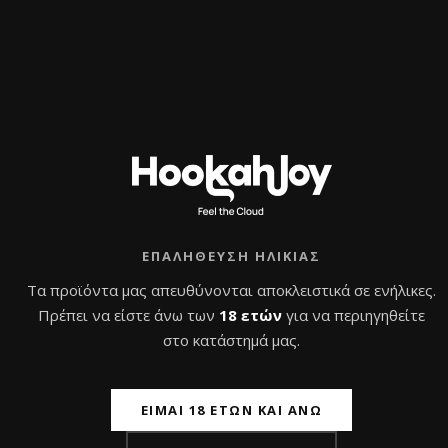
Σχετικά προϊόντα
ΕΠΑΛΉΘΕΥΣΗ ΗΛΙΚΊΑΣ
Τα προϊόντα μας απευθύνονται αποκλειστικά σε ενήλικες.
Πρέπει να είστε άνω των
18 ετών
για να περιηγηθείτε
στο κατάστημά μας.
Bowl Alpaca Suri
Bowl Alpaca Predator
Brown Yellow
Orange Pink
ΕΊΜΑΙ 18 ΕΤΏΝ ΚΑΙ ΆΝΩ
43,0
€
43,0
€
με Φ.Π.Α
με Φ.Π.Α