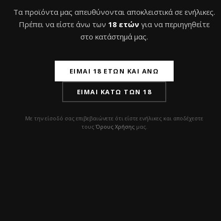
Τα προϊόντα μας απευθύνονται αποκλειστικά σε ενήλικες.
Πρέπει να είστε άνω των
18 ετών
για να περιηγηθείτε
στο κατάστημά μας.
ΕΊΜΑΙ 18 ΕΤΏΝ ΚΑΙ ΆΝΩ
ΕΊΜΑΙ ΚΆΤΩ ΤΩΝ 18
Για ερωτήσεις, tips ή επιλογή προϊόντων, η ομάδα μας
είναι πάντα διαθέσιμη. Επικοινώνησε μαζί μας!
Με την είσοδό σας επιβεβαιώνετε ότι είστε ενήλικες και αποδέχεστε
τους
Όρους Χρήσης
μας.
ΧΡΗΣΙΜΑ LINKS
Εγγραφή χονδρικής
Η εταιρεία