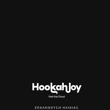
Εγγράψου και κέρδισε 10% έκπτωση
στην πρώτη σου παραγγελία
Διάβασα και συμφωνώ με την
Πολιτική
Απορρήτου
ΕΠΑΛΉΘΕΥΣΗ ΗΛΙΚΊΑΣ