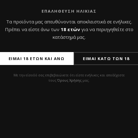
ιλές Karma Hookah 3.1
ΕΠΑΛΉΘΕΥΣΗ ΗΛΙΚΊΑΣ
0
€
με Φ.Π.Α
Τα προϊόντα μας απευθύνονται αποκλειστικά σε ενήλικες.
Πρέπει να είστε άνω των
18 ετών
για να περιηγηθείτε στο
κατάστημά μας.
οσθήκη στο καλάθι
ΕΊΜΑΙ 18 ΕΤΏΝ ΚΑΙ ΆΝΩ
ΕΊΜΑΙ ΚΆΤΩ ΤΩΝ 18
Με την είσοδό σας επιβεβαιώνετε ότι είστε ενήλικες και αποδέχεστε
τους
Όρους Χρήσης
μας.
Εγγράψου και κέρδισε 10% έκπτωση
στην πρώτη σου παραγγελία