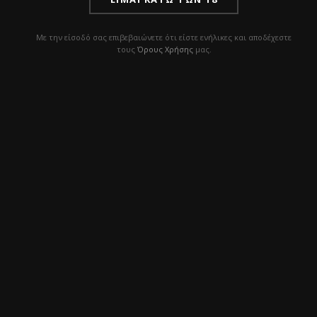
Με την είσοδό σας επιβεβαιώνετε ότι είστε ενήλικες και αποδέχεστε
τους
Όρους Χρήσης
μας.
Για ερωτήσεις, tips ή επιλογή προϊόντων, η ομάδα μας
είναι πάντα διαθέσιμη. Επικοινώνησε μαζί μας!
ΧΡΗΣΙΜΑ LINKS