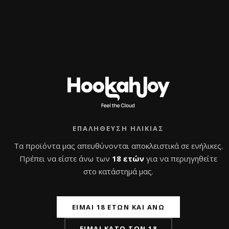
Εγγραφή στο
Newsletter
Εγγράψου και κέρδισε 10% έκπτωση
στην πρώτη σου παραγγελία
Διάβασα και συμφωνώ με την
Πολιτική
Απορρήτου
ΕΠΑΛΉΘΕΥΣΗ ΗΛΙΚΊΑΣ
Τα προϊόντα μας απευθύνονται αποκλειστικά σε ενήλικες.
Πρέπει να είστε άνω των
18 ετών
για να περιηγηθείτε
στο κατάστημά μας.
ΕΊΜΑΙ 18 ΕΤΏΝ ΚΑΙ ΆΝΩ
ΕΊΜΑΙ ΚΆΤΩ ΤΩΝ 18