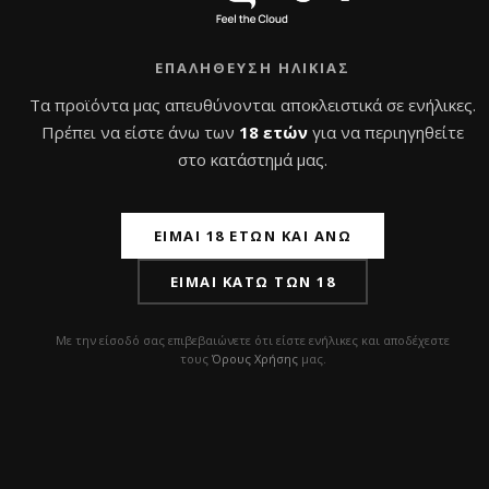
ΕΠΑΛΉΘΕΥΣΗ ΗΛΙΚΊΑΣ
Εγγραφή στο
Newsletter
Τα προϊόντα μας απευθύνονται αποκλειστικά σε ενήλικες.
Πρέπει να είστε άνω των
18 ετών
για να περιηγηθείτε
στο κατάστημά μας.
Εγγράψου και κέρδισε 10% έκπτωση
στην πρώτη σου παραγγελία
ΕΊΜΑΙ 18 ΕΤΏΝ ΚΑΙ ΆΝΩ
Διάβασα και συμφωνώ με την
Πολιτική
ΕΊΜΑΙ ΚΆΤΩ ΤΩΝ 18
Απορρήτου
Με την είσοδό σας επιβεβαιώνετε ότι είστε ενήλικες και αποδέχεστε
τους
Όρους Χρήσης
μας.