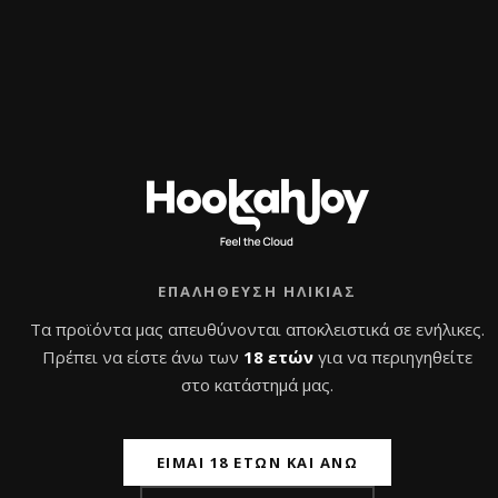
Εγγραφή στο
Newsletter
Εγγράψου και κέρδισε 10% έκπτωση
στην πρώτη σου παραγγελία
Διάβασα και συμφωνώ με την
Πολιτική
Απορρήτου
ΕΠΑΛΉΘΕΥΣΗ ΗΛΙΚΊΑΣ
Τα προϊόντα μας απευθύνονται αποκλειστικά σε ενήλικες.
Πρέπει να είστε άνω των
18 ετών
για να περιηγηθείτε
στο κατάστημά μας.
ΕΊΜΑΙ 18 ΕΤΏΝ ΚΑΙ ΆΝΩ