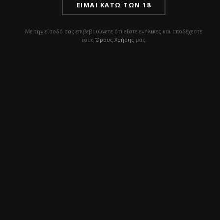
ΕΊΜΑΙ ΚΆΤΩ ΤΩΝ 18
Με την είσοδό σας επιβεβαιώνετε ότι είστε ενήλικες και αποδέχεστε
τους
Όρους Χρήσης
μας.
Για ερωτήσεις, tips ή επιλογή προϊόντων, η ομάδα μας
είναι πάντα διαθέσιμη. Επικοινώνησε μαζί μας!
ΧΡΗΣΙΜΑ LINKS