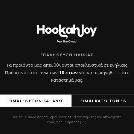
Α ΑΛΛΑ HMD
NAI
OXI
ΟΥ
ΦΥΣΙΚΟ ΚΑΡΒΟΥΝ
ΕΠΑΛΉΘΕΥΣΗ ΗΛΙΚΊΑΣ
Τα προϊόντα μας απευθύνονται αποκλειστικά σε ενήλικες.
18-22 ΓΡΑΜΜΑΡΙΑ
Πρέπει να είστε άνω των
18 ετών
για να περιηγηθείτε στο
κατάστημά μας.
ΕΊΜΑΙ 18 ΕΤΏΝ ΚΑΙ ΆΝΩ
ΕΊΜΑΙ ΚΆΤΩ ΤΩΝ 18
Με την είσοδό σας επιβεβαιώνετε ότι είστε ενήλικες και αποδέχεστε
τους
Όρους Χρήσης
μας.