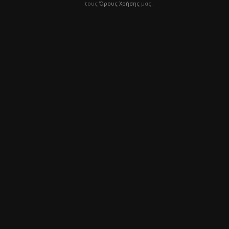
τους
Όρους Χρήσης
μας.
Διάβασα και συμφωνώ με την
Πολιτική
Απορρήτου