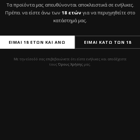
Τα προϊόντα μας απευθύνονται αποκλειστικά σε ενήλικες.
Πρέπει να είστε άνω των
18 ετών
για να περιηγηθείτε στο
κατάστημά μας.
ΕΊΜΑΙ 18 ΕΤΏΝ ΚΑΙ ΆΝΩ
ΕΊΜΑΙ ΚΆΤΩ ΤΩΝ 18
Με την είσοδό σας επιβεβαιώνετε ότι είστε ενήλικες και αποδέχεστε
τους
Όρους Χρήσης
μας.
α Ναργιλέ Tradi Bowl –
Γυάλα Aladin MVP A46
– Cross Cut Iced Clear
35,0
€
με Φ.Π.Α
€
με Φ.Π.Α