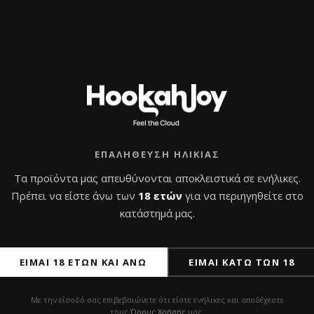
ΠΡ
ΕΠΑΛΉΘΕΥΣΗ ΗΛΙΚΊΑΣ
Τα προϊόντα μας απευθύνονται αποκλειστικά σε ενήλικες.
Πρέπει να είστε άνω των
18 ετών
για να περιηγηθείτε στο
κατάστημά μας.
ΕΊΜΑΙ 18 ΕΤΏΝ ΚΑΙ ΆΝΩ
ΕΊΜΑΙ ΚΆΤΩ ΤΩΝ 18
ιλές Na-Grani Hookah
Ναργιλές – Conceptic D
Με την είσοδό σας επιβεβαιώνετε ότι είστε ενήλικες και αποδέχεστε
l 1
Smart Carbon Mini Blue
τους
Όρους Χρήσης
μας.