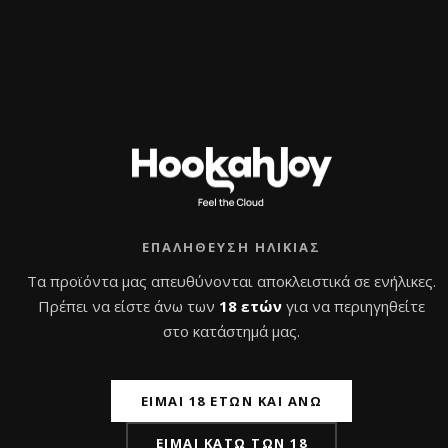
Β
Β
α
α
Προσθήκη στο
Προσθήκη στο
θ
θ
μ
καλάθι
μ
καλάθι
ο
ο
λ
λ
ο
ο
γ
γ
ή
ή
θ
θ
η
η
κ
κ
ε
ε
μ
μ
ε
ε
0
0
α
α
π
π
ΕΠΑΛΉΘΕΥΣΗ ΗΛΙΚΊΑΣ
ό
ό
5
5
Τα προϊόντα μας απευθύνονται αποκλειστικά σε ενήλικες.
Πρέπει να είστε άνω των
18 ετών
για να περιηγηθείτε
στο κατάστημά μας.
ΕΊΜΑΙ 18 ΕΤΏΝ ΚΑΙ ΆΝΩ
ΕΊΜΑΙ ΚΆΤΩ ΤΩΝ 18