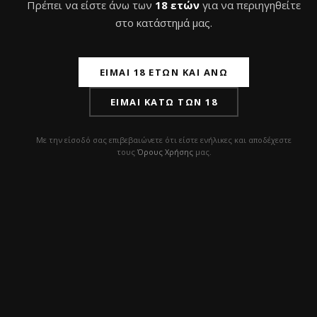
Πρέπει να είστε άνω των
18 ετών
για να περιηγηθείτε
στο κατάστημά μας.
Διάβασα και συμφωνώ με την
Πολιτική
Απορρήτου
ΕΊΜΑΙ 18 ΕΤΏΝ ΚΑΙ ΆΝΩ
ΕΊΜΑΙ ΚΆΤΩ ΤΩΝ 18
Με την είσοδό σας επιβεβαιώνετε ότι είστε ενήλικες και αποδέχεστε
τους
Όρους Χρήσης
μας.