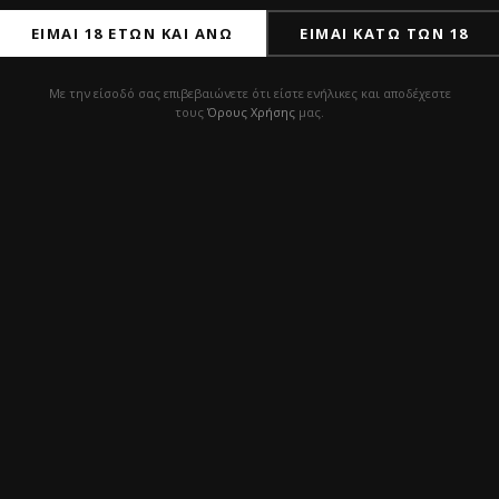
ΕΊΜΑΙ 18 ΕΤΏΝ ΚΑΙ ΆΝΩ
ΕΊΜΑΙ ΚΆΤΩ ΤΩΝ 18
Εγγράψου και κέρδισε 10% έκπτωση
Με την είσοδό σας επιβεβαιώνετε ότι είστε ενήλικες και αποδέχεστε
τους
Όρους Χρήσης
μας.
στην πρώτη σου παραγγελία
Διάβασα και συμφωνώ με την
Πολιτική Απορρήτου
ΣΙΜΑ LINKS
ΥΠΟΣΤΗΡΙΞΗ