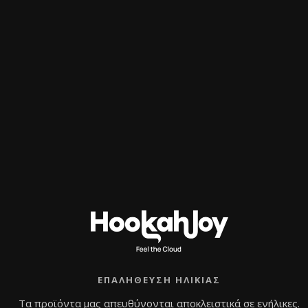
Φλάντζες γυάλας και bowl
Πιατάκι από ανοξείδωτο ατσάλι
Γιατί να επιλέξεις τον Alpha
Hookah BEAT VNDL;
Αποκλειστικός σχεδιασμός
– Μοναδικό
urban look που ξεχωρίζει.
Εξαιρετική ποιότητα υλικών
–
Κατασκευασμένος από premium ανοξείδωτο
ατσάλι & γερμανική πολυακετάλη.
Ιδανικό μέγεθος
– Εύκολος στη μεταφορά και
ιδανικός για χρήση σε κάθε περίσταση.
Άψογη ροή αέρα
– Σταθερή και ομαλή
εμπειρία καπνίσματος.
Πλήρες σετ
– Περιλαμβάνει όλα τα
απαραίτητα εκτός από τη γυάλα.
ΕΠΑΛΉΘΕΥΣΗ ΗΛΙΚΊΑΣ
Αν θέλεις έναν
μοναδικό, δυναμικό και
Τα προϊόντα μας απευθύνονται αποκλειστικά σε ενήλικες.