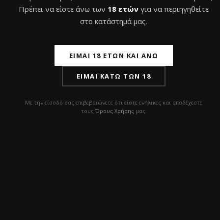
αποδοτικό ναργιλέ
που θα εντυπωσιάσει τόσο
Πρέπει να είστε άνω των
18 ετών
για να περιηγηθείτε
σε απόδοση όσο και σε στυλ, ο
Alpha Hookah
στο κατάστημά μας.
BEAT VNDL
είναι η ιδανική επιλογή για σένα!
Απόκτησέ τον τώρα και απόλαυσε το
ΕΊΜΑΙ 18 ΕΤΏΝ ΚΑΙ ΆΝΩ
απόλυτο urban smoking experience!
ΕΊΜΑΙ ΚΆΤΩ ΤΩΝ 18
Με την είσοδό σας επιβεβαιώνετε ότι είστε ενήλικες και αποδέχεστε
τους
Όρους Χρήσης
μας.
Σχετικά προϊόντα