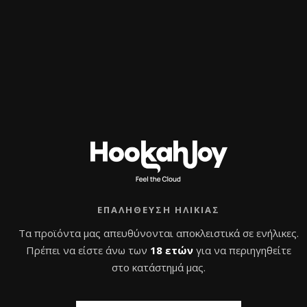
εμπειρία σε ελάχιστο χρόνο.
Big Maks 48mm vs 26mm –
Ποιο μέγεθος να διαλέξω;
Τα 48mm κάρβουνα είναι ιδανικά για HMD και
μεγάλα bowl,
ενώ τα 26mm προτείνονται για κλασικά bowl και
μικρότερες συνεδρίες.
Οδηγίες Χρήσης Big Maks
48mm
ΕΠΑΛΉΘΕΥΣΗ ΗΛΙΚΊΑΣ
Άναψε τα κάρβουνα σε ηλεκτρική εστία για 8–
Τα προϊόντα μας απευθύνονται αποκλειστικά σε ενήλικες.
12 λεπτά
Περίμενε να κοκκινίσουν πλήρως
Πρέπει να είστε άνω των
18 ετών
για να περιηγηθείτε
Χρησιμοποίησε 2–3 κύβους σε HMD ή bowl
στο κατάστημά μας.