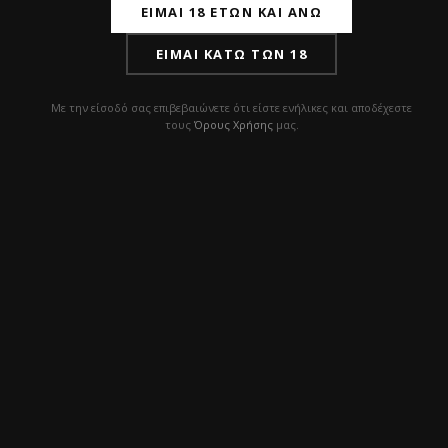
ΕΊΜΑΙ 18 ΕΤΏΝ ΚΑΙ ΆΝΩ
ΕΊΜΑΙ ΚΆΤΩ ΤΩΝ 18
Σχετικά προϊόντα
Με την είσοδό σας επιβεβαιώνετε ότι είστε ενήλικες και αποδέχεστε
τους
Όρους Χρήσης
μας.
ΠΡΟΣΦΟΡΆ!
ΠΡΟΣΦΟΡΆ!