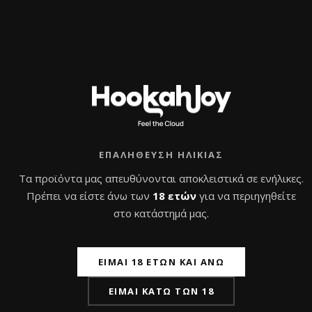
μ
καλάθι
λ
ο
ο
λ
γ
ο
ή
γ
θ
ή
η
θ
κ
η
ε
κ
μ
ε
ε
μ
0
ε
α
0
π
α
ό
π
5
ό
5
ΕΠΑΛΉΘΕΥΣΗ ΗΛΙΚΊΑΣ
Τα προϊόντα μας απευθύνονται αποκλειστικά σε ενήλικες.
Πρέπει να είστε άνω των
18 ετών
για να περιηγηθείτε
στο κατάστημά μας.
ΕΊΜΑΙ 18 ΕΤΏΝ ΚΑΙ ΆΝΩ
Cocoloco Premium
Κάρβουνα Ναργιλέ
ΕΊΜΑΙ ΚΆΤΩ ΤΩΝ 18
26×26 – Κάρβουνα
Crown Premium 1kg
ναργιλέ
26mm