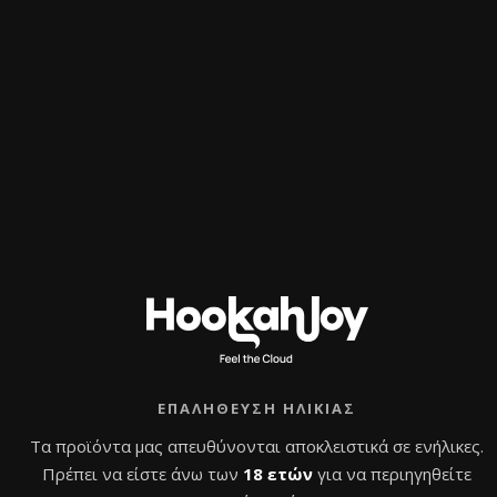
Summer Sale –
Aladin2GO Πλήρες
Σετ Ναργιλέ
Original
Η
132,0
€
90,0
€
με Φ.Π.Α
price
τρέχουσα
ΕΠΑΛΉΘΕΥΣΗ ΗΛΙΚΊΑΣ
was:
τιμή
Β
α
Προσθήκη στο
132,0 €.
είναι:
θ
Τα προϊόντα μας απευθύνονται αποκλειστικά σε ενήλικες.
μ
καλάθι
90,0 €.
ο
Πρέπει να είστε άνω των
18 ετών
για να περιηγηθείτε
λ
ο