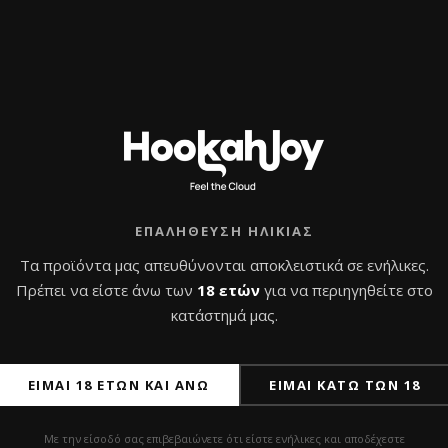
ΕΠΑΛΉΘΕΥΣΗ ΗΛΙΚΊΑΣ
Τα προϊόντα μας απευθύνονται αποκλειστικά σε ενήλικες.
Πρέπει να είστε άνω των
18 ετών
για να περιηγηθείτε στο
κατάστημά μας.
ΕΊΜΑΙ 18 ΕΤΏΝ ΚΑΙ ΆΝΩ
ΕΊΜΑΙ ΚΆΤΩ ΤΩΝ 18
ιλές – Nube Unique
Ναργιλές Alpha Hookah
r Yellow
Model X – Gradient – Fo
Με την είσοδό σας επιβεβαιώνετε ότι είστε ενήλικες και αποδέχεστε