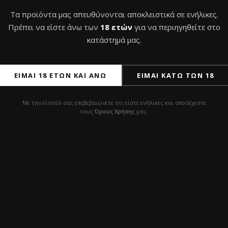
Τα προϊόντα μας απευθύνονται αποκλειστικά σε ενήλικες.
Πρέπει να είστε άνω των
18 ετών
για να περιηγηθείτε στο
κατάστημά μας.
ΕΊΜΑΙ 18 ΕΤΏΝ ΚΑΙ ΆΝΩ
ΕΊΜΑΙ ΚΆΤΩ ΤΩΝ 18
Με την είσοδό σας επιβεβαιώνετε ότι είστε ενήλικες και αποδέχεστε
τους
Όρους Χρήσης
μας.
α Aladin Alux Admiral
Γυάλα Aladin 480
k
30,0
€
με Φ.Π.Α