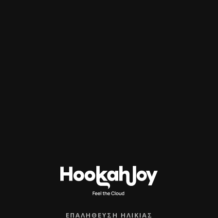
ια τον μοναδικό ιριδίζον pearl χρωματισμό της, που αντα
κατασκευασμένη από ανθεκτικό γυαλί υψηλής ποιότητας, π
ρία του νερού και ομαλή εμπειρία καπνίσματος, ενώ ταιρ
γή για όσους θέλουν να αναβαθμίσουν τον ναργιλέ τους με 
ηλη τόσο για οικιακή χρήση όσο και για lounge ή επαγγε
δοση.
ΕΠΑΛΉΘΕΥΣΗ ΗΛΙΚΊΑΣ