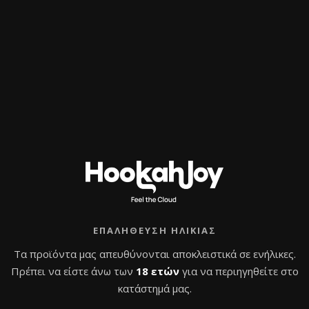
υψηλής ποιότητας
όπου το γαλάζιο χρώμα είναι ενσωματ
ή σε γρατζουνιές, χημικές φθορές και κύκλους καθαρισμού
φθορά. Η
φαρδιά βάση με χαμηλό κέντρο βάρους
εξασφαλ
ς σωλήνες σιλικόνης.
ss)
με ενισχυμένη, λεία υποδοχή 100% γυαλιού την καθιστ
 λαστιχένιο τσιμούχα (grommet) — Alpha Hookah, MattP
tems από inox, ορείχαλκο, χρώμιο ή custom setups με carbo
ε diamond-cut ανάγλυφο
τωμένο στη μάζα του γυαλιού)
 (starburst & diamond pattern)
ΕΠΑΛΉΘΕΥΣΗ ΗΛΙΚΊΑΣ
για λαστιχένιο grommet)
Τα προϊόντα μας απευθύνονται αποκλειστικά σε ενήλικες.
remium γυάλα
Πρέπει να είστε άνω των
18 ετών
για να περιηγηθείτε στο
κατάστημά μας.