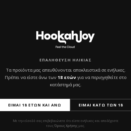
ε diamond-cut ανάγλυφο
ιο grommet)
ΕΠΑΛΉΘΕΥΣΗ ΗΛΙΚΊΑΣ
Τα προϊόντα μας απευθύνονται αποκλειστικά σε ενήλικες.
Πρέπει να είστε άνω των
18 ετών
για να περιηγηθείτε στο
ισθητική
κατάστημά μας.
ΕΊΜΑΙ 18 ΕΤΏΝ ΚΑΙ ΆΝΩ
ΕΊΜΑΙ ΚΆΤΩ ΤΩΝ 18
Με την είσοδό σας επιβεβαιώνετε ότι είστε ενήλικες και αποδέχεστε
τους
Όρους Χρήσης
μας.