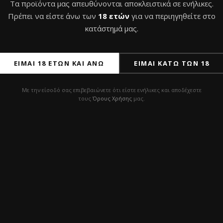
Τα προϊόντα μας απευθύνονται αποκλειστικά σε ενήλικες.
Πρέπει να είστε άνω των
18 ετών
για να περιηγηθείτε στο
κατάστημά μας.
ΕΊΜΑΙ 18 ΕΤΏΝ ΚΑΙ ΆΝΩ
ΕΊΜΑΙ ΚΆΤΩ ΤΩΝ 18
Με την είσοδό σας επιβεβαιώνετε ότι είστε ενήλικες και αποδέχεστε
τους
Όρους Χρήσης
μας.
φύσιο Ναργιλέ Hoob
Ναργιλές Na-Grani Hoo
Stainless Steel 30cm
Model 1
€
220,0
€
με Φ.Π.Α
με Φ.Π.Α