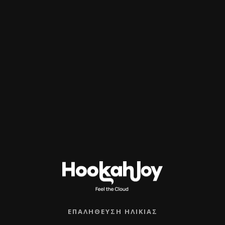
,
Διάφανη σταγόνα
ΕΠΑΛΉΘΕΥΣΗ ΗΛΙΚΊΑΣ