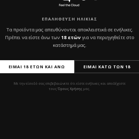
ΕΠΑΛΉΘΕΥΣΗ ΗΛΙΚΊΑΣ
Τα προϊόντα μας απευθύνονται αποκλειστικά σε ενήλικες.
Πρέπει να είστε άνω των
18 ετών
για να περιηγηθείτε στο
κατάστημά μας.
ΕΊΜΑΙ 18 ΕΤΏΝ ΚΑΙ ΆΝΩ
ΕΊΜΑΙ ΚΆΤΩ ΤΩΝ 18
Με την είσοδό σας επιβεβαιώνετε ότι είστε ενήλικες και αποδέχεστε
τους
Όρους Χρήσης
μας.