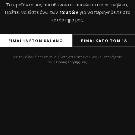
Τα προϊόντα μας απευθύνονται αποκλειστικά σε ενήλικες.
Πρέπει να είστε άνω των
18 ετών
για να περιηγηθείτε στο
κατάστημά μας.
ΕΊΜΑΙ 18 ΕΤΏΝ ΚΑΙ ΆΝΩ
ΕΊΜΑΙ ΚΆΤΩ ΤΩΝ 18
Με την είσοδό σας επιβεβαιώνετε ότι είστε ενήλικες και αποδέχεστε
τους
Όρους Χρήσης
μας.
τσα για γυάλα ναργιλέ
Λάστιχο Ναργιλέ Big M
le
Color
5,0
€
με Φ.Π.Α
με Φ.Π.Α