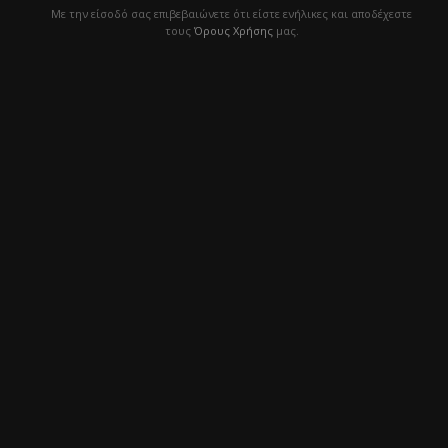
Με την είσοδό σας επιβεβαιώνετε ότι είστε ενήλικες και αποδέχεστε
Ιδανικό μέγεθος για κάθε χώρο
τους
Όρους Χρήσης
μας.
Άψογη απόδοση καπνίσματος
Ο Misha Rebel είναι ένας
low budget ναργιλές
που δεν συμβιβάζεται στην ποιότητα
,
προσφέροντας μια
πλήρη εμπειρία
σε όλους
τους λάτρεις του ναργιλέ. Έτοιμος να γίνεις
μέρος της επανάστασης;
Σχετικά προϊόντα