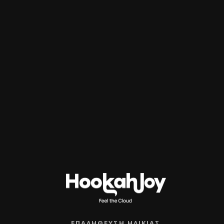
Βήμα 1:
Αδειάστε το υγρό στον αρωματισμένο
καπνό.
Βήμα 2:
Ανακατέψτε καλά για τουλάχιστον
30
δευτερόλεπτα
, μέχρι να μην μένει υγρό στο
κάτω μέρος της συσκευασίας.
Βήμα 3:
Ο καπνός είναι έτοιμος για χρήση.
Hookahjoy Tip:
Η γλυκιά μέντα απογειώνει
φρουτένια blends, ενώ το Katt Kitt δίνει
σοκολατένιο βάθος σε dessert μίξεις.
Σχετικά προϊόντα
ΕΠΑΛΉΘΕΥΣΗ ΗΛΙΚΊΑΣ