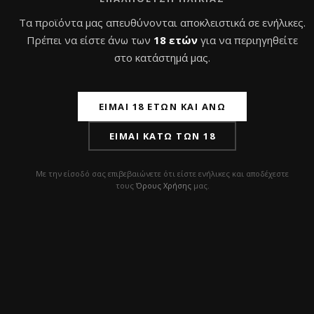
Τα προϊόντα μας απευθύνονται αποκλειστικά σε ενήλικες.
Πρέπει να είστε άνω των
18 ετών
για να περιηγηθείτε
στο κατάστημά μας.
ΕΊΜΑΙ 18 ΕΤΏΝ ΚΑΙ ΆΝΩ
ΕΊΜΑΙ ΚΆΤΩ ΤΩΝ 18
Με την είσοδό σας επιβεβαιώνετε ότι είστε ενήλικες και αποδέχεστε
τους
Όρους Χρήσης
μας.
Καπνός Ναργιλέ
Hookain Hookah
Almassiva 25g
Tobacco 200gr
9,0
€
35,0
€
με Φ.Π.Α
με Φ.Π.Α
Β
Β
Αυτό
Αυτό
α
α