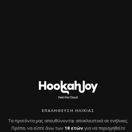
Σχήμα: Phunnel L
Χωρητικότητα: 25–30 γρ. καπνού
Αυξημένη κατανάλωση καπνού και μεγαλύτερη
διάρκεια καπνίσματος
Χώρα προέλευσης: Ρωσία
Σχετικά προϊόντα
ΠΡΟΣΦΟΡΆ!
ΕΠΑΛΉΘΕΥΣΗ ΗΛΙΚΊΑΣ
Τα προϊόντα μας απευθύνονται αποκλειστικά σε ενήλικες.
Πρέπει να είστε άνω των
18 ετών
για να περιηγηθείτε