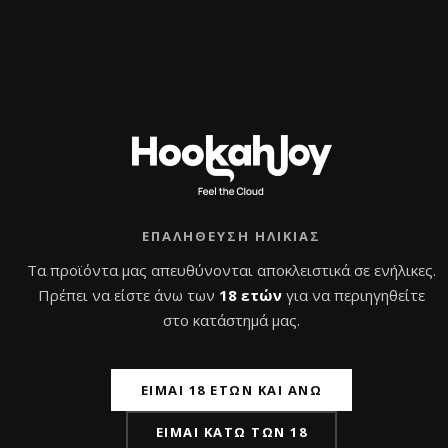
ΠΡΟΣΦΟΡΆ!
ΕΠΑΛΉΘΕΥΣΗ ΗΛΙΚΊΑΣ
Τα προϊόντα μας απευθύνονται αποκλειστικά σε ενήλικες.
Πρέπει να είστε άνω των
18 ετών
για να περιηγηθείτε
στο κατάστημά μας.
Oblako Glaze Phunnel
Bowl Glina Old School
M
Phunnel
Original
Η
24,0
€
30,0
€
20,0
€
ΕΊΜΑΙ 18 ΕΤΏΝ ΚΑΙ ΆΝΩ
με Φ.Π.Α
με Φ.Π.Α
price
τρέχουσα
ΕΊΜΑΙ ΚΆΤΩ ΤΩΝ 18
was:
τιμή
Β
Β
Αυτό
α
α