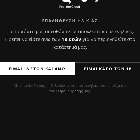
ΕΠΑΛΉΘΕΥΣΗ ΗΛΙΚΊΑΣ
Τα προϊόντα μας απευθύνονται αποκλειστικά σε ενήλικες.
Πρέπει να είστε άνω των
18 ετών
για να περιηγηθείτε στο
κατάστημά μας.
ΕΊΜΑΙ 18 ΕΤΏΝ ΚΑΙ ΆΝΩ
ΕΊΜΑΙ ΚΆΤΩ ΤΩΝ 18
ΠΡ
Με την είσοδό σας επιβεβαιώνετε ότι είστε ενήλικες και αποδέχεστε
τους
Όρους Χρήσης
μας.