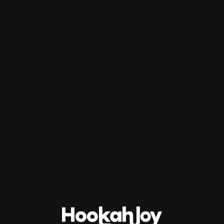
Κωδικός προϊόντος:
5200428803145
Κατηγορία:
Τσιμπίδες Ναργιλέ
Ετικέτες:
Tortuga
,
ΑΞΕΣΟΥΑΡ