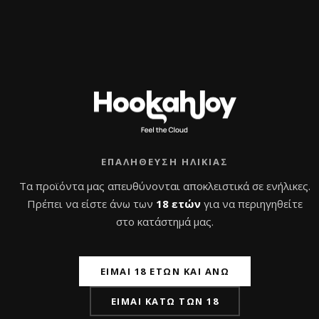
ο
μ
καλάθι
λ
ο
ο
λ
γ
ο
ή
γ
θ
ή
η
θ
ΠΡΟΣΦΟΡΆ!
κ
η
ε
κ
μ
ε
ε
μ
0
ε
α
0
π
α
ό
π
5
ό
5
ΕΠΑΛΉΘΕΥΣΗ ΗΛΙΚΊΑΣ
Τα προϊόντα μας απευθύνονται αποκλειστικά σε ενήλικες.
Πρέπει να είστε άνω των
18 ετών
για να περιηγηθείτε
στο κατάστημά μας.
ΕΊΜΑΙ 18 ΕΤΏΝ ΚΑΙ ΆΝΩ
Nube Unique Green
Nube Unique Red
ΕΊΜΑΙ ΚΆΤΩ ΤΩΝ 18
Zebrano – Ναργιλές
Zebrano – Ναργιλές