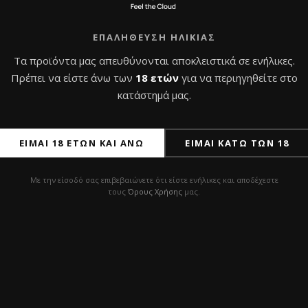
ΕΠΑΛΉΘΕΥΣΗ ΗΛΙΚΊΑΣ
Τα προϊόντα μας απευθύνονται αποκλειστικά σε ενήλικες.
Πρέπει να είστε άνω των
18 ετών
για να περιηγηθείτε στο
κατάστημά μας.
ΠΡΟΣΦΟΡΆ!
ΠΡ
ΕΊΜΑΙ 18 ΕΤΏΝ ΚΑΙ ΆΝΩ
ΕΊΜΑΙ ΚΆΤΩ ΤΩΝ 18
Με την είσοδό σας επιβεβαιώνετε ότι είστε ενήλικες και αποδέχεστε
τους
Όρους Χρήσης
μας.