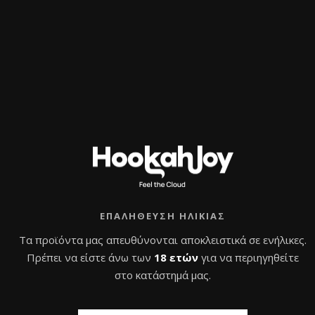
Windcover Darkside
D-Fender 2.0
30,0
€
με Φ.Π.Α
Β
α
Προσθήκη στο
θ
μ
καλάθι
ο
ΕΠΑΛΉΘΕΥΣΗ ΗΛΙΚΊΑΣ
λ
ο
γ
Τα προϊόντα μας απευθύνονται αποκλειστικά σε ενήλικες.
ή
θ
Πρέπει να είστε άνω των
18 ετών
για να περιηγηθείτε
η
κ
στο κατάστημά μας.
ε
μ
ε
0
α