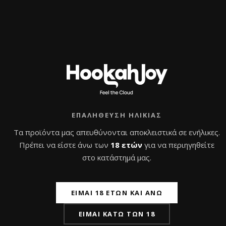
θ
θ
μ
καλάθι
μ
καλάθι
ο
ο
λ
λ
ο
ο
γ
γ
ή
ή
θ
θ
η
η
κ
κ
ε
ε
μ
μ
ε
ε
0
0
α
α
π
π
ό
ό
5
5
ΕΠΑΛΉΘΕΥΣΗ ΗΛΙΚΊΑΣ
Τα προϊόντα μας απευθύνονται αποκλειστικά σε ενήλικες.
Πρέπει να είστε άνω των
18 ετών
για να περιηγηθείτε
στο κατάστημά μας.
ΕΊΜΑΙ 18 ΕΤΏΝ ΚΑΙ ΆΝΩ
Ναργιλές Karma
Ναργιλές – Nube
ΕΊΜΑΙ ΚΆΤΩ ΤΩΝ 18
Hookah 3.1 Blue
Unique Flamenko