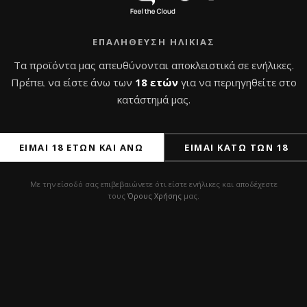
ΕΠΑΛΉΘΕΥΣΗ ΗΛΙΚΊΑΣ
Τα προϊόντα μας απευθύνονται αποκλειστικά σε ενήλικες.
Πρέπει να είστε άνω των
18 ετών
για να περιηγηθείτε στο
κατάστημά μας.
ΠΡ
ΕΊΜΑΙ 18 ΕΤΏΝ ΚΑΙ ΆΝΩ
ΕΊΜΑΙ ΚΆΤΩ ΤΩΝ 18
Με την είσοδό σας επιβεβαιώνετε ότι είστε ενήλικες και αποδέχεστε
τους
Όρους Χρήσης
μας.