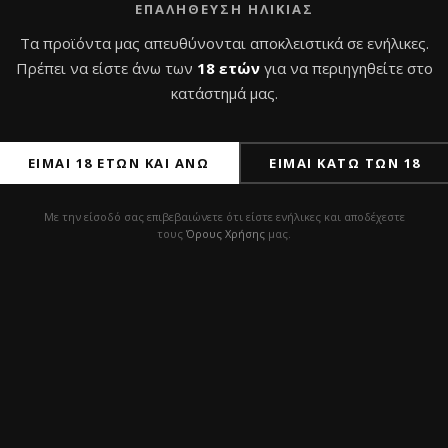
ΕΠΑΛΉΘΕΥΣΗ ΗΛΙΚΊΑΣ
Τα προϊόντα μας απευθύνονται αποκλειστικά σε ενήλικες.
Πρέπει να είστε άνω των
18 ετών
για να περιηγηθείτε στο
κατάστημά μας.
ΕΊΜΑΙ 18 ΕΤΏΝ ΚΑΙ ΆΝΩ
ΕΊΜΑΙ ΚΆΤΩ ΤΩΝ 18
Με την είσοδό σας επιβεβαιώνετε ότι είστε ενήλικες και αποδέχεστε
τους
Όρους Χρήσης
μας.
ιλές Union White
Nube Unique Green Ze
– Ναργιλές
0
€
με Φ.Π.Α