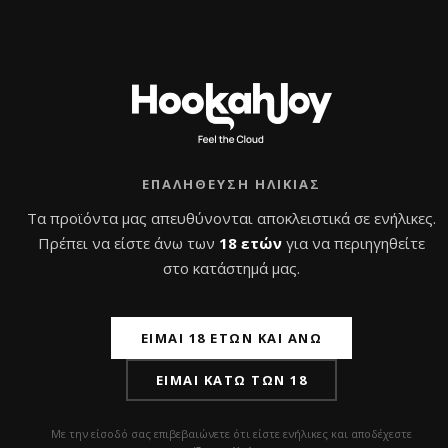
ΕΠΑΛΉΘΕΥΣΗ ΗΛΙΚΊΑΣ
Τα προϊόντα μας απευθύνονται αποκλειστικά σε ενήλικες.
Πρέπει να είστε άνω των
18 ετών
για να περιηγηθείτε
10 (+1) ΤΥΠΟΙ ΠΕΛΑΤΩΝ ΣΕ
στο κατάστημά μας.
ΝΑΡΓΙΛΕΔΑΔΙΚΟ
26 Φεβρουαρίου 2024
Hookah News
by
ΕΊΜΑΙ 18 ΕΤΏΝ ΚΑΙ ΆΝΩ
Neweditor
ΕΊΜΑΙ ΚΆΤΩ ΤΩΝ 18
Λένε πως αν δεν έχεις ζήσει κάτι δεν μπορείς να το
καταλάβεις. Για πολλά χρόνια έχω υπάρξει πελάτης σε
Με την είσοδό σας επιβεβαιώνετε ότι είστε ενήλικες και αποδέχεστε